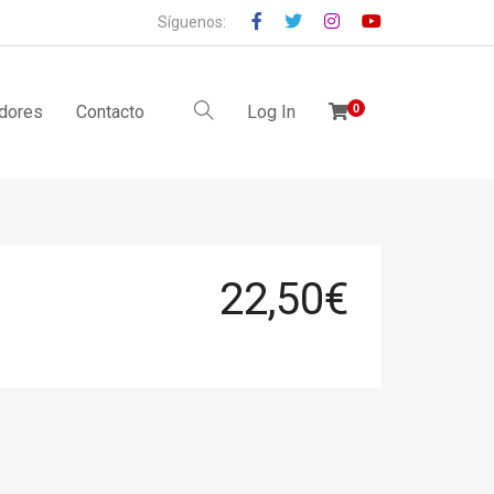
Síguenos:
idores
Contacto
Log In
0
22,50
€