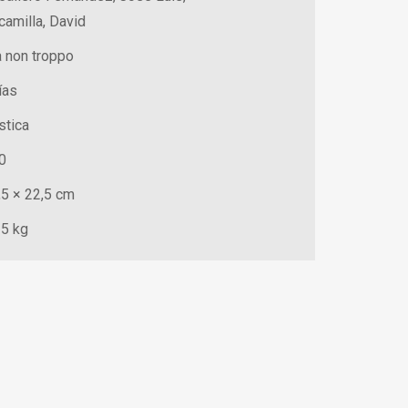
camilla, David
 non troppo
ías
stica
0
,5 × 22,5 cm
35 kg