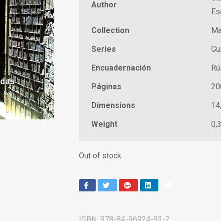
Author
Es
Collection
Ma
Series
Gu
Encuadernación
Rú
Páginas
20
Dimensions
14
Weight
0,
Out of stock
ISBN:
978-84-96924-93-2