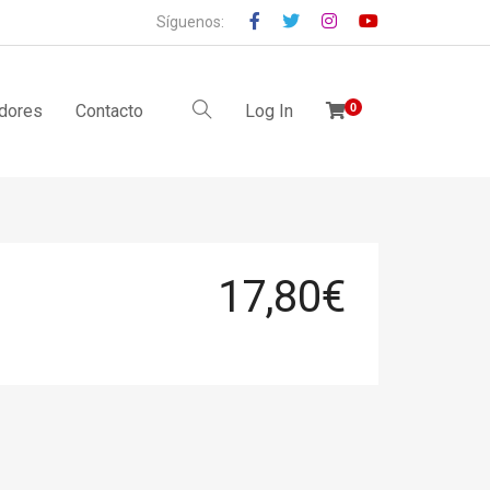
Síguenos:
idores
Contacto
Log In
0
17,80
€