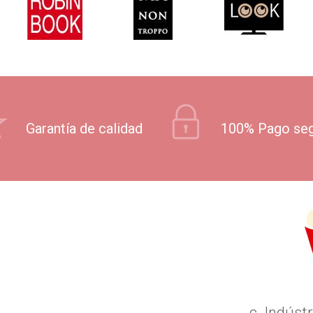
Garantía de calidad
100% Pago se
c. Indústr