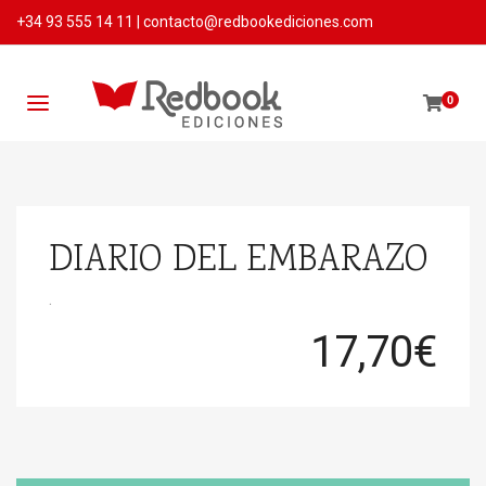
+34 93 555 14 11
|
contacto@redbookediciones.com
0
DIARIO DEL EMBARAZO
.
17,70
€