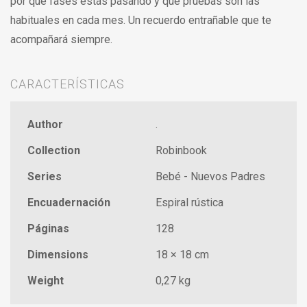
por qué fases estás pasando y qué pruebas son las
habituales en cada mes. Un recuerdo entrañable que te
acompañará siempre.
CARACTERÍSTICAS
Author
.
Collection
Robinbook
Series
Bebé - Nuevos Padres
Encuadernación
Espiral rústica
Páginas
128
Dimensions
18 × 18 cm
Weight
0,27 kg