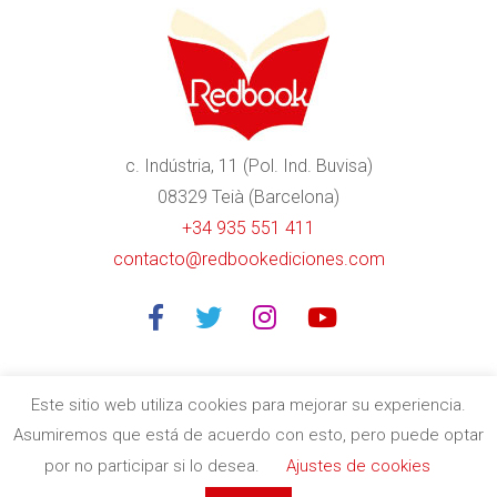
c. Indústria, 11 (Pol. Ind. Buvisa)
08329 Teià (Barcelona)
+34 935 551 411
contacto@redbookediciones.com
Este sitio web utiliza cookies para mejorar su experiencia.
Asumiremos que está de acuerdo con esto, pero puede optar
Editorial especializada en libros divulgativos de calidad en
por no participar si lo desea.
Ajustes de cookies
Barcelona
| Copyright © 2020
Redbook Ediciones
by
itres.cat