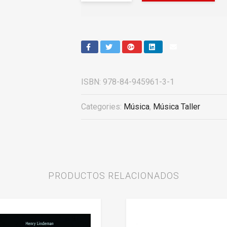
ISBN:
978-84-945961-3-1
Categories:
Música
,
Música Taller
PRODUCTOS RELACIONADOS