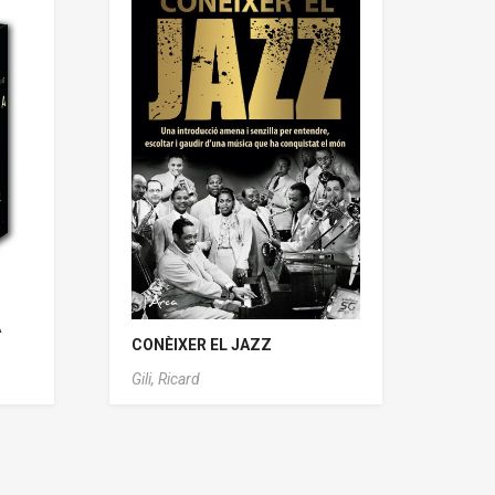
A
CONÈIXER EL JAZZ
Gili, Ricard