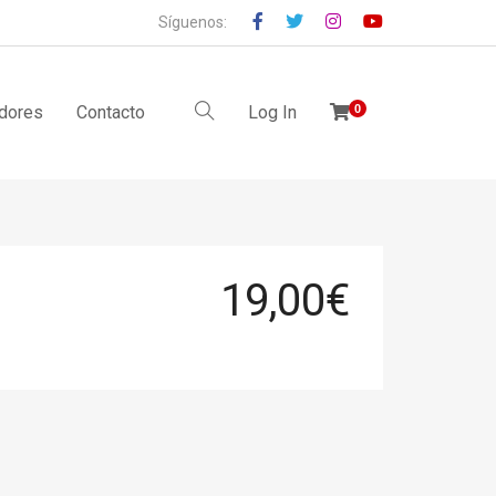
Síguenos:
idores
Contacto
Log In
0
19,00
€