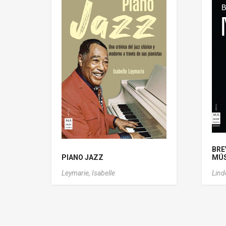
BRE
PIANO JAZZ
MÚS
Leymarie, Isabelle
Lind