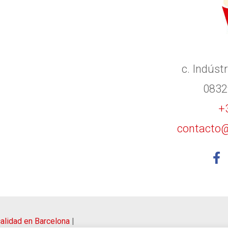
c. Indústr
0832
+
contacto@
 calidad en Barcelona
|