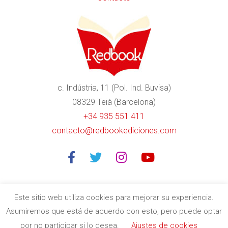
c. Indústria, 11 (Pol. Ind. Buvisa)
08329 Teià (Barcelona)
+34 935 551 411
contacto@redbookediciones.com
Este sitio web utiliza cookies para mejorar su experiencia.
Asumiremos que está de acuerdo con esto, pero puede optar
Editorial especializada en libros divulgativos de calidad en
por no participar si lo desea.
Ajustes de cookies
Barcelona
| Copyright © 2020
Redbook Ediciones
by
itres.cat