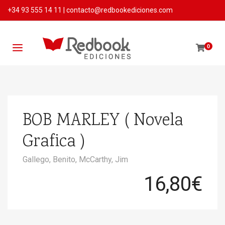
+34 93 555 14 11
|
contacto@redbookediciones.com
0
BOB MARLEY ( Novela
Grafica )
Gallego, Benito,
McCarthy, Jim
16,80
€