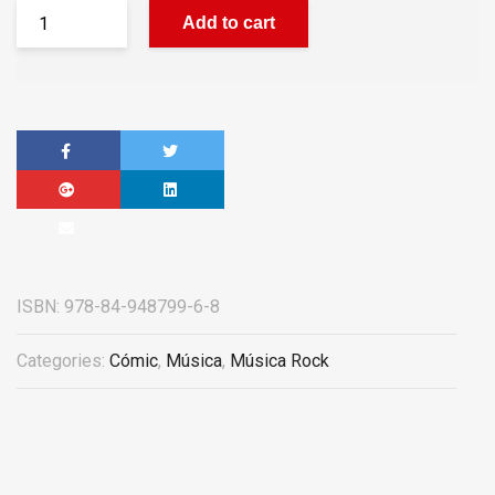
Add to cart
ISBN:
978-84-948799-6-8
Categories:
Cómic
,
Música
,
Música Rock