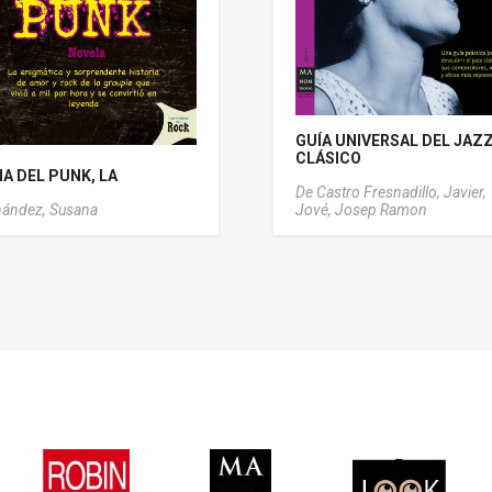
GUÍA UNIVERSAL DEL JAZ
CLÁSICO
NA DEL PUNK, LA
De Castro Fresnadillo, Javier,
ández, Susana
Jové, Josep Ramon