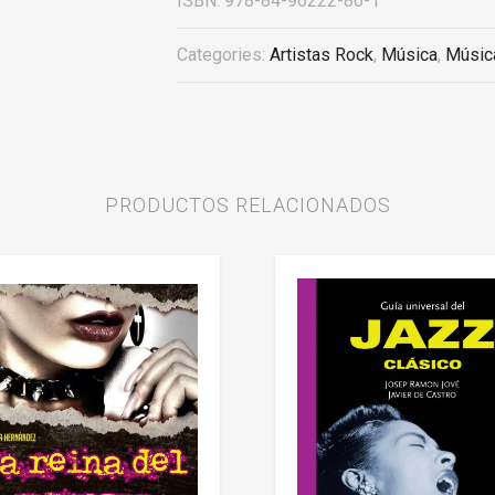
ISBN:
978-84-96222-86-1
Categories:
Artistas Rock
,
Música
,
Músic
PRODUCTOS RELACIONADOS