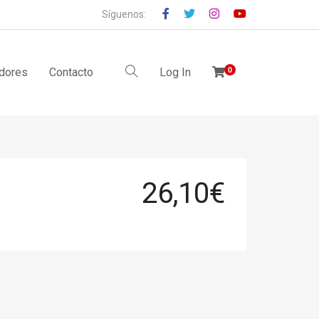
Síguenos:
idores
Contacto
Log In
0
26,10
€