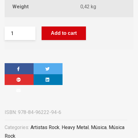
Weight
0,42 kg
Add to cart
ISBN:
978-84-96222-94-6
Categories:
Artistas Rock
,
Heavy Metal
,
Música
,
Música
Rock