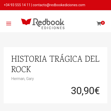
+34 93 555 14 11
|
contacto@redbookediciones.com
0
HISTORIA TRÁGICA DEL
ROCK
Herman, Gary
30,90
€