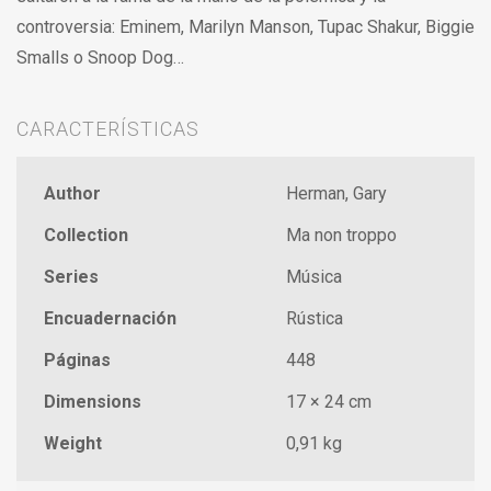
controversia: Eminem, Marilyn Manson, Tupac Shakur, Biggie
Smalls o Snoop Dog…
CARACTERÍSTICAS
Author
Herman, Gary
Collection
Ma non troppo
Series
Música
Encuadernación
Rústica
Páginas
448
Dimensions
17 × 24 cm
Weight
0,91 kg