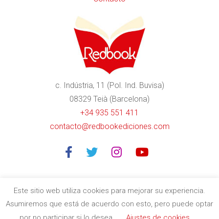
c. Indústria, 11 (Pol. Ind. Buvisa)
08329 Teià (Barcelona)
+34 935 551 411
contacto@redbookediciones.com
Este sitio web utiliza cookies para mejorar su experiencia.
Asumiremos que está de acuerdo con esto, pero puede optar
Editorial especializada en libros divulgativos de calidad en
por no participar si lo desea.
Ajustes de cookies