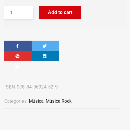
Add to cart
ISBN:
978-84-96924-52-9
Categories:
Música
,
Música Rock