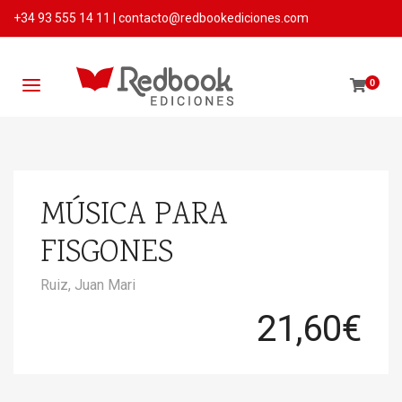
+34 93 555 14 11
|
contacto@redbookediciones.com
0
MÚSICA PARA
FISGONES
Ruiz, Juan Mari
21,60
€