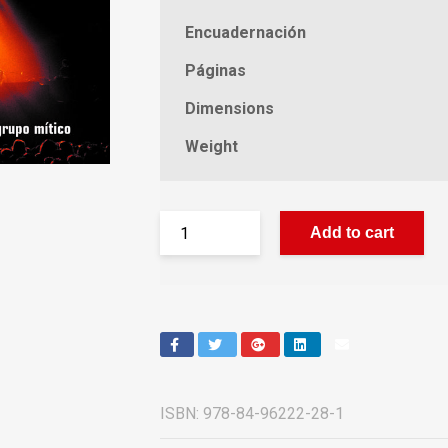
Encuadernación
Páginas
Dimensions
Weight
Add to cart
ISBN:
978-84-96222-28-1