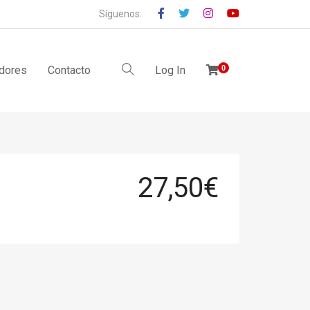
Síguenos:
idores
Contacto
Log In
0
27,50
€