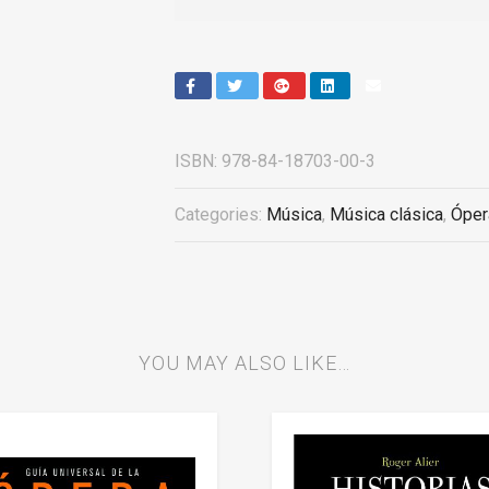
ISBN:
978-84-18703-00-3
Categories:
Música
,
Música clásica
,
Óper
YOU MAY ALSO LIKE…