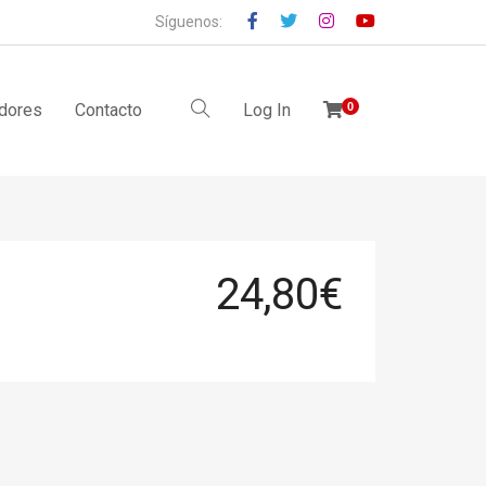
Síguenos:
idores
Contacto
Log In
0
24,80
€