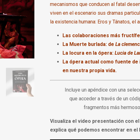
mecanismos que conducen al fatal desen
viven en el escenario sus dramas particu
la existencia humana: Eros y Tánatos, el 
Las colaboraciones más fructífer
La Muerte burlada: de
La clemenci
La locura en la ópera:
Lucia de L
La ópera actual como fuente de 
en nuestra propia vida.
Incluye un apéndice con una selecc
que acceder a través de un códig
fragmentos más hermosos 
Visualiza el v
ideo presentación con e
explica qué podemos encontrar en el l