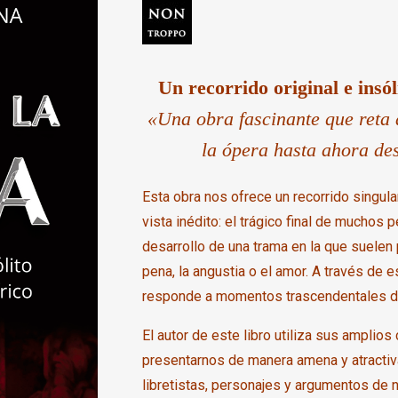
Un recorrido original e insó
«Una obra fascinante que reta a
la ópera hasta ahora de
Esta obra nos ofrece un recorrido singul
vista inédito: el trágico final de muchos
desarrollo de una trama en la que suelen 
pena, la angustia o el amor. A través de 
responde a momentos trascendentales de 
El autor de este libro utiliza sus amplio
presentarnos de manera amena y atractiv
libretistas, personajes y argumentos de 