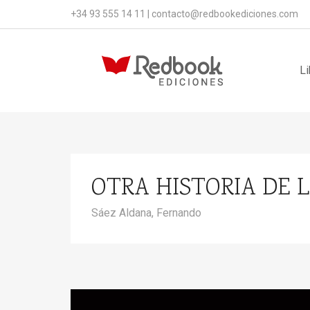
+34 93 555 14 11
|
contacto@redbookediciones.com
Li
OTRA HISTORIA DE 
Sáez Aldana, Fernando