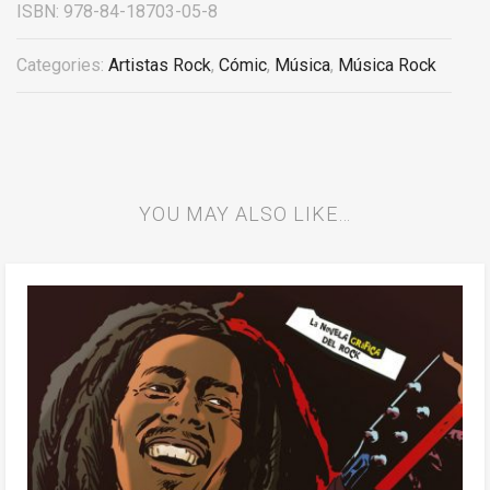
ISBN:
978-84-18703-05-8
Categories:
Artistas Rock
,
Cómic
,
Música
,
Música Rock
YOU MAY ALSO LIKE…