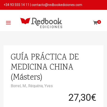
+34 93 555 14 11
|
contacto@redbookediciones.com
0
GUÍA PRÁCTICA DE
MEDICINA CHINA
(Másters)
Borrel, M.,
Réquéna, Yves
27,30
€