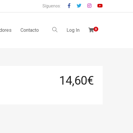
Síguenos:
idores
Contacto
Log In
0
14,60
€