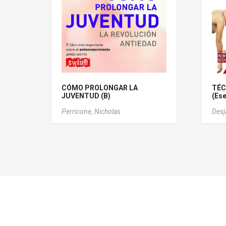
CÓMO PROLONGAR LA
TÉC
JUVENTUD (B)
(Ese
Perricone, Nicholas
Desj