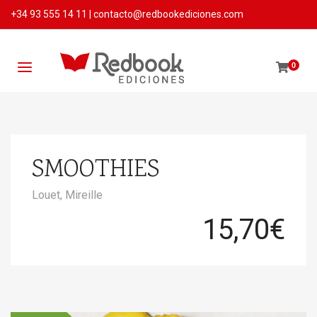
+34 93 555 14 11
|
contacto@redbookediciones.com
0
SMOOTHIES
Louet, Mireille
15,70
€