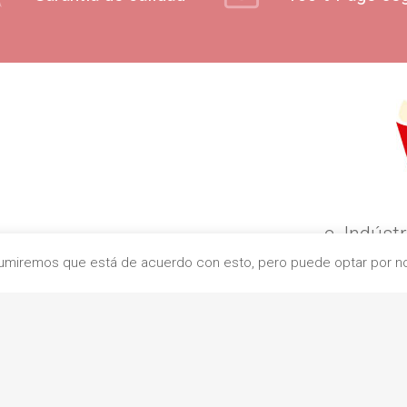
c. Indústr
Asumiremos que está de acuerdo con esto, pero puede optar por no 
0832
+
contacto@