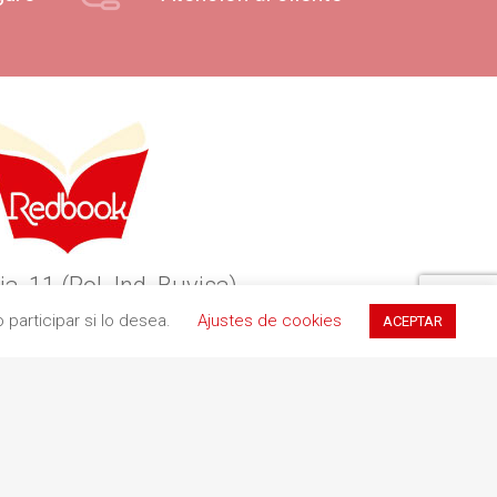
ia, 11 (Pol. Ind. Buvisa)
participar si lo desea.
Ajustes de cookies
ACEPTAR
9 Teià (Barcelona)
34 935 551 411
redbookediciones.com