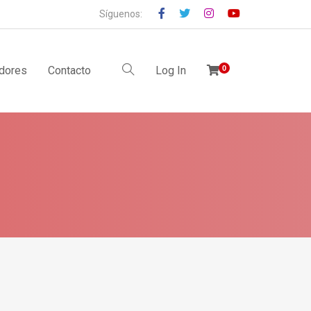
Síguenos:
idores
Contacto
Log In
0