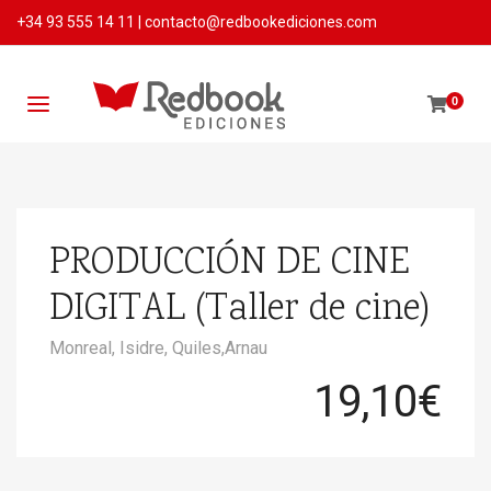
+34 93 555 14 11
|
contacto@redbookediciones.com
0
PRODUCCIÓN DE CINE
DIGITAL (Taller de cine)
Monreal, Isidre,
Quiles,Arnau
19,10
€