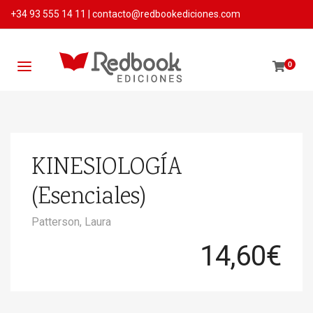
+34 93 555 14 11
|
contacto@redbookediciones.com
0
KINESIOLOGÍA
(Esenciales)
Patterson, Laura
14,60
€