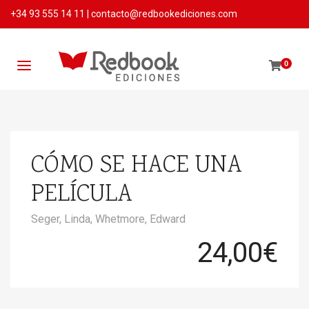
+34 93 555 14 11
|
contacto@redbookediciones.com
0
CÓMO SE HACE UNA
PELÍCULA
Seger, Linda,
Whetmore, Edward
24,00
€