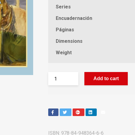
Series
Encuadernación
Páginas
Dimensions
Weight
Add to cart
ISBN:
978-84-948364-6-6