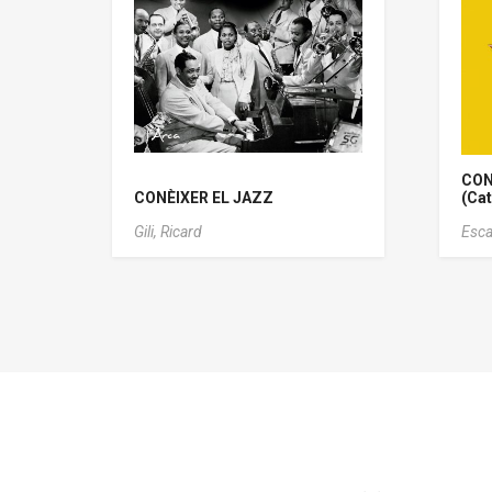
CON
CONÈIXER EL JAZZ
(Cat
Gili, Ricard
Esca