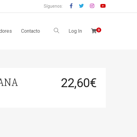
Síguenos:
idores
Contacto
Log In
0
LANA
22,60
€