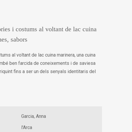
òries i costums al voltant de lac cuina
mes, sabors
stums al voltant de lac cuina marinera, una cuina
també ben farcida de coneixements i de saviesa
iquint fins a ser un dels senyals identitaris del
Garcia, Anna
l'Arca