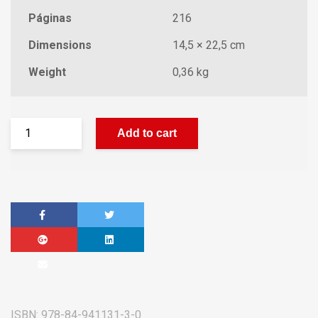
Páginas
216
Dimensions
14,5 × 22,5 cm
Weight
0,36 kg
Add to cart
ISBN:
978-84-941131-3-0