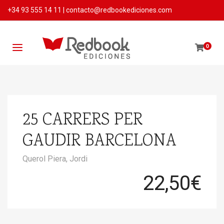
+34 93 555 14 11
|
contacto@redbookediciones.com
0
25 CARRERS PER
GAUDIR BARCELONA
Querol Piera, Jordi
22,50
€