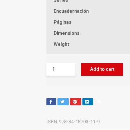
Series
Encuadernación
Páginas
Dimensions
Weight
Add to cart
ISBN:
978-84-18703-11-9