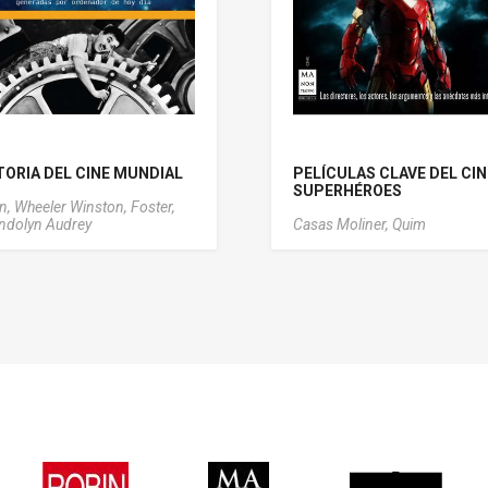
TORIA DEL CINE MUNDIAL
PELÍCULAS CLAVE DEL CIN
SUPERHÉROES
n, Wheeler Winston,
Foster,
dolyn Audrey
Casas Moliner, Quim