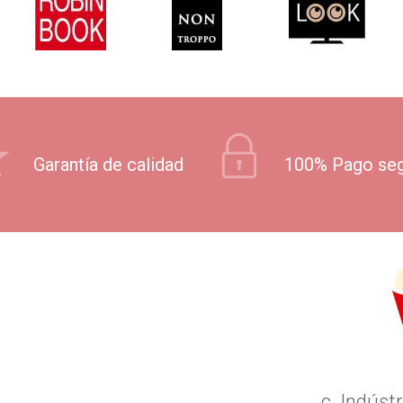
Garantía de calidad
100% Pago se
c. Indústr