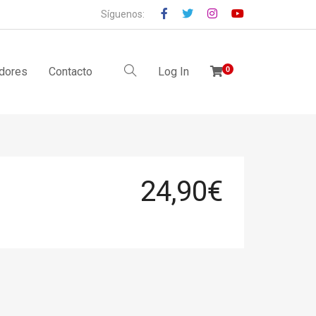
Síguenos:
idores
Contacto
Log In
0
24,90
€