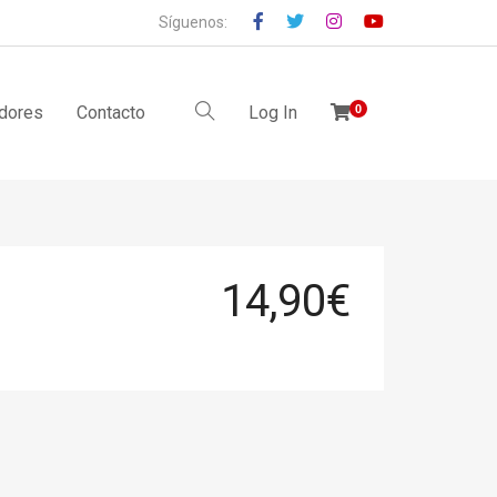
Síguenos:
idores
Contacto
Log In
0
14,90
€