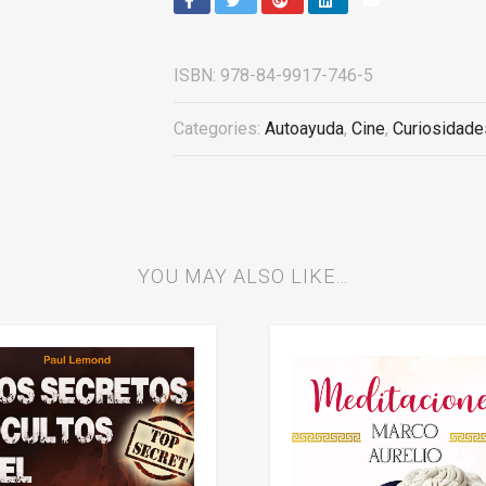
ISBN:
978-84-9917-746-5
Categories:
Autoayuda
,
Cine
,
Curiosidade
YOU MAY ALSO LIKE…