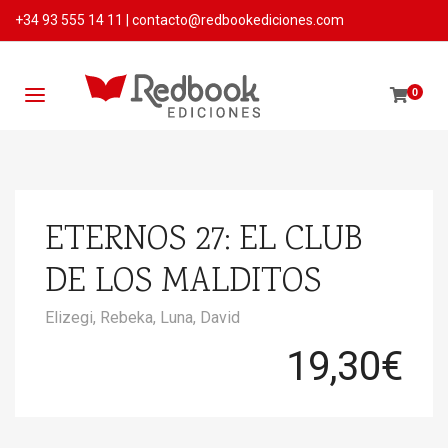
+34 93 555 14 11
|
contacto@redbookediciones.com
0
ETERNOS 27: EL CLUB
DE LOS MALDITOS
Elizegi, Rebeka,
Luna, David
19,30
€