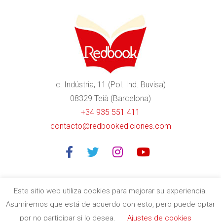
c. Indústria, 11 (Pol. Ind. Buvisa)
08329 Teià (Barcelona)
+34 935 551 411
contacto@redbookediciones.com
Este sitio web utiliza cookies para mejorar su experiencia.
Asumiremos que está de acuerdo con esto, pero puede optar
Editorial especializada en libros divulgativos de calidad en
por no participar si lo desea.
Ajustes de cookies
Barcelona
| Copyright © 2020
Redbook Ediciones
by
itres.cat