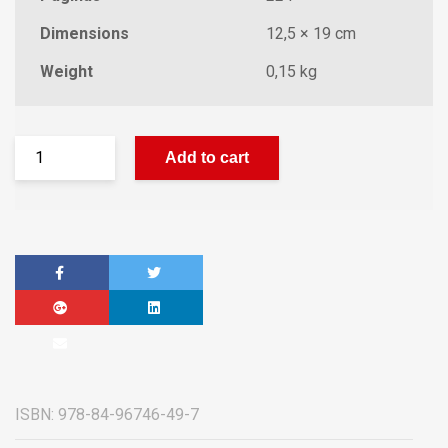
Dimensions
12,5 × 19 cm
Weight
0,15 kg
Add to cart
ISBN:
978-84-96746-49-7