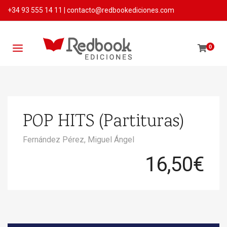
+34 93 555 14 11
|
contacto@redbookediciones.com
0
POP HITS (Partituras)
Fernández Pérez, Miguel Ángel
16,50
€