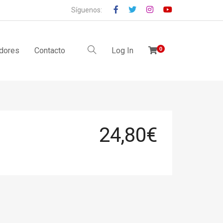
Síguenos:
idores
Contacto
Log In
0
24,80
€