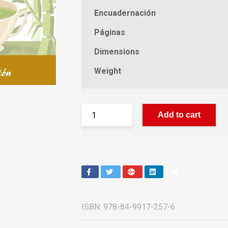
Encuadernación
Páginas
Dimensions
Weight
Add to cart
ISBN:
978-84-9917-257-6