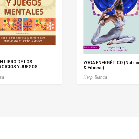
N LIBRO DE LOS
YOGA ENERGÉTICO (Nutric
RCICIOS Y JUEGOS
& Fitness)
TALES, EL
sa
Herp, Blanca