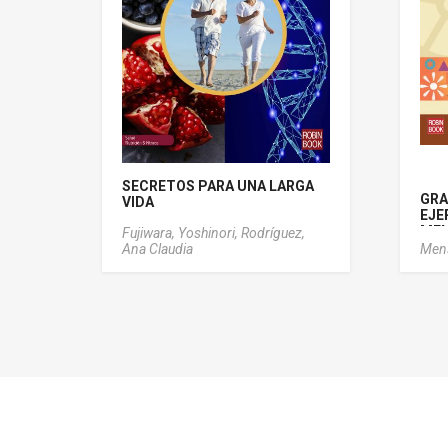
SECRETOS PARA UNA LARGA
GRA
VIDA
EJE
MEN
Fujiwara, Yoshinori,
Rodríguez,
Ana Claudia
Men