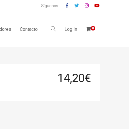
Síguenos:
idores
Contacto
Log In
0
14,20
€