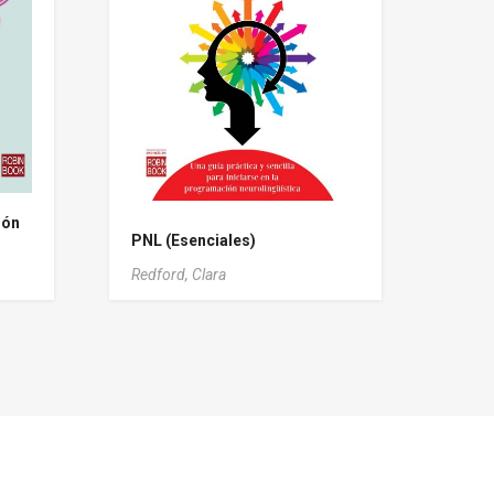
ión
PNL (Esenciales)
Redford, Clara