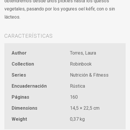
obtendremos desde unos pickles hasta los quesos
vegetales, pasando por los yogures oel kéfir, con o sin
lácteos.
CARACTERÍSTICAS
Author
Torres, Laura
Collection
Robinbook
Series
Nutrición & Fitness
Encuadernación
Rústica
Páginas
160
Dimensions
14,5 × 22,5 cm
Weight
0,37 kg