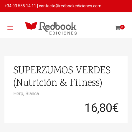
+34 93 555 14 11
|
contacto@redbookediciones.com
0
SUPERZUMOS VERDES
(Nutrición & Fitness)
Herp, Blanca
16,80
€