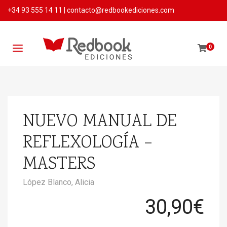
+34 93 555 14 11
|
contacto@redbookediciones.com
0
NUEVO MANUAL DE
REFLEXOLOGÍA –
MASTERS
López Blanco, Alicia
30,90
€