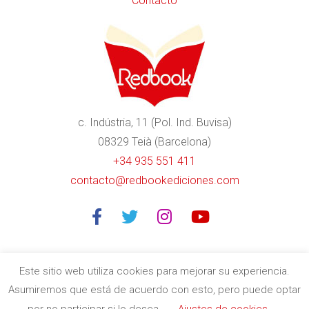
Contacto
c. Indústria, 11 (Pol. Ind. Buvisa)
08329 Teià (Barcelona)
+34 935 551 411
contacto@redbookediciones.com
Este sitio web utiliza cookies para mejorar su experiencia.
Asumiremos que está de acuerdo con esto, pero puede optar
Editorial especializada en libros divulgativos de calidad en