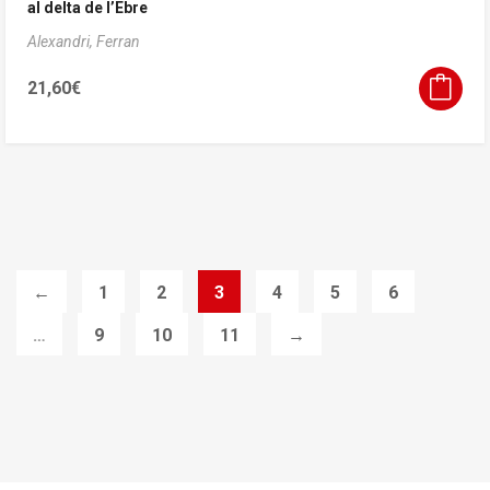
al delta de l’Ebre
Alexandri, Ferran
21,60
€
←
1
2
3
4
5
6
…
9
10
11
→