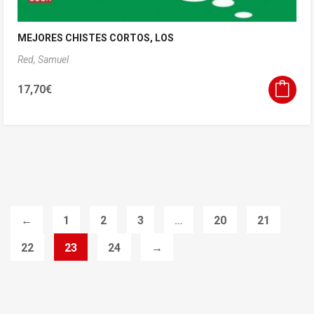
MEJORES CHISTES CORTOS, LOS
Red, Samuel
17,70
€
←
1
2
3
…
20
21
22
23
24
→