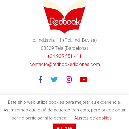
c. Indústria, 11 (Pol. Ind. Buvisa)
08329 Teià (Barcelona)
+34 935 551 411
contacto@redbookediciones.com
Este sitio web utiliza cookies para mejorar su experiencia.
Asumiremos que está de acuerdo con esto, pero puede optar
Editorial especializada en libros divulgativos de calidad en
por no participar si lo desea.
Ajustes de cookies
Barcelona
| Copyright © 2020
Redbook Ediciones
by
itres.cat
ACEPTAR