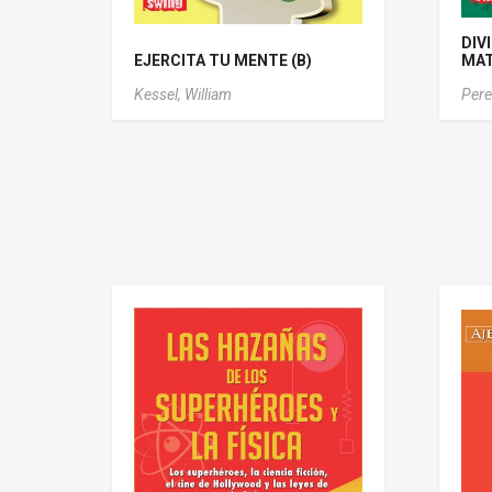
DIV
EJERCITA TU MENTE (B)
MAT
Kessel, William
Pere