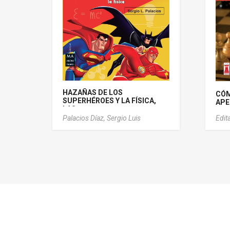
HAZAÑAS DE LOS
CÓM
SUPERHÉROES Y LA FÍSICA,
APE
LAS
Palacios Díaz, Sergio Luis
Edit