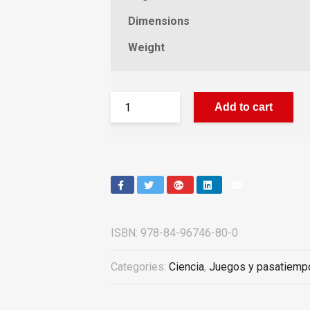
Dimensions
Weight
Add to cart
ISBN:
978-84-96746-80-0
Categories:
Ciencia
,
Juegos y pasatiemp