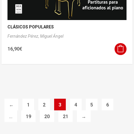
CLÁSICOS POPULARES
Fernández Pérez, Miguel Ángel
16,90
€
←
1
2
3
4
5
6
…
19
20
21
→