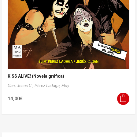
KISS ALIVE! (Novela gráfica)
Gan, Jesús C.,
Pérez Ladaga, Eloy
14,00
€